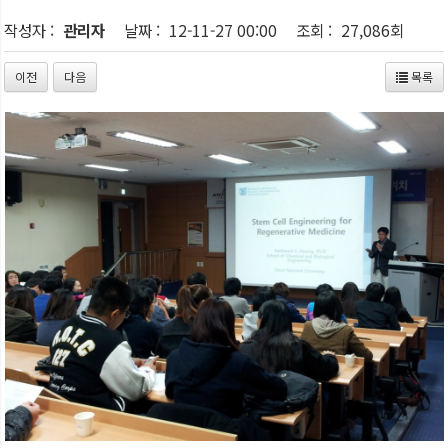
작성자 :
관리자
날짜 :
12-11-27 00:00
조회 :
27,086회
이전
다음
목록