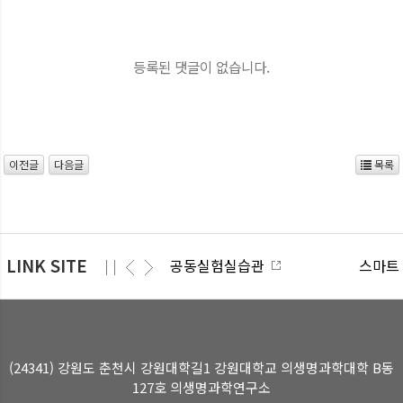
등록된 댓글이 없습니다.
이전글
다음글
목록
LINK SITE
공동실험실습관
스마트
(24341) 강원도 춘천시 강원대학길1 강원대학교 의생명과학대학 B동
127호 의생명과학연구소