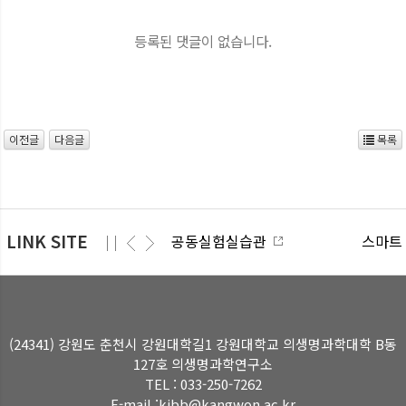
등록된 댓글이 없습니다.
이전글
다음글
목록
LINK SITE
공동실험실습관
스마트
(24341) 강원도 춘천시 강원대학길1 강원대학교 의생명과학대학 B동
127호 의생명과학연구소
TEL : 033-250-7262
E-mail :kibb@kangwon.ac.kr