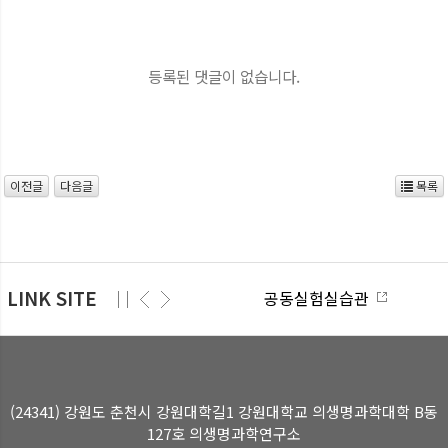
등록된 댓글이 없습니다.
이전글
다음글
목록
LINK SITE
공동실험실습관
스마트
(24341) 강원도 춘천시 강원대학길1 강원대학교 의생명과학대학 B동
127호 의생명과학연구소