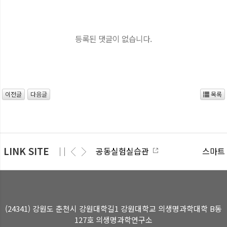
등록된 댓글이 없습니다.
이전글
다음글
목록
LINK SITE
공동실험실습관
스마트
(24341) 강원도 춘천시 강원대학길1 강원대학교 의생명과학대학 B동
127호 의생명과학연구소